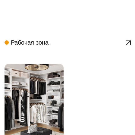
Бело Мебель на карте Москвы — Яндекс Карты
Контакты
г. Москва, Киевское шоссе,
+79280133330
22-й километр, 4с5кЕ, 4
этаж, Офис 406Е-11
Ежедневно с 10:00 до 22:00