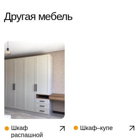
О Бело Мебель
Компания «Бело Мебель» – занимается
производством множества видов мебели с учетом
индивидуальных пожеланий клиентов более 5 лет.
Ежегодно мы делаем более 2 000 мебели. Мы
дорожим репутацией, поэтому в нашей команде
работники имеет только высокую квалификацию.
Подробнее о компании