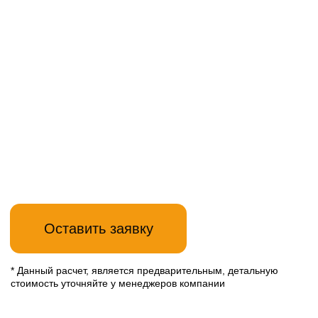
Прихожая
Гардеробная
Подробн
Детская
Гостинная
мебель