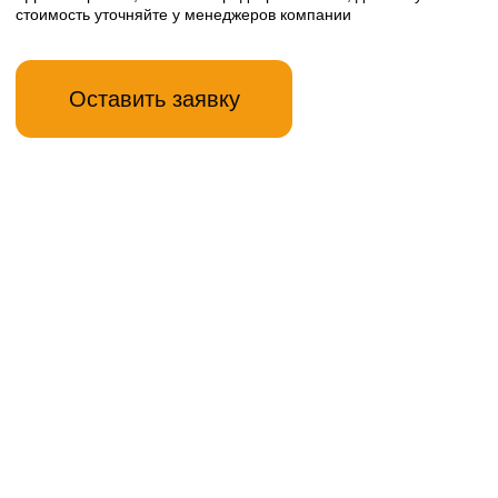
Другая мебель
Шкаф
Шкаф–купе
распашной