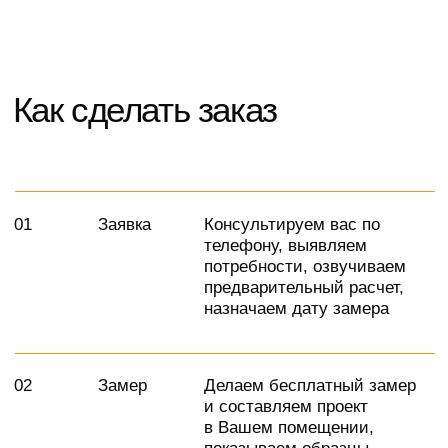
Навигация
Каталог
Кухня
Прихожая
Главная
Шкаф
Гостиная
О компании
Рабочая зона
Детская мебель
Новости
Гардеробная
Контакты
ИП Кизиченко Г.В.
ИНН: 263411366547
ОГРНИП: 322265100080151111
© 2024, Все права защищены
Политика конфиденциальности
Не является публичной офертой.