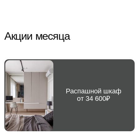
Как сделать заказ
Подробн
Консультируем вас по
01
Заявка
телефону, выявляем
потребности, озвучиваем
предварительный расчет,
назначаем дату замера
Делаем бесплатный замер
02
Замер
и составляем проект
в Вашем помещении,
показываем образцы
материалов, окончательный
расчет
Оформляем договор,
03
Договор
вносится предоплата 50%
и запускаем в производство.