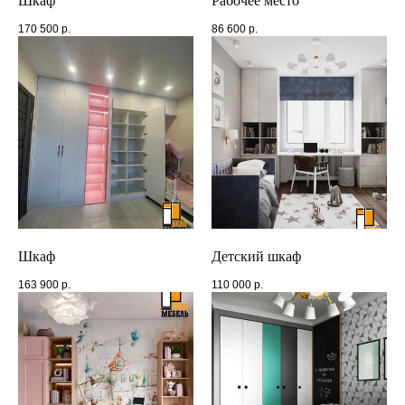
Шкаф
Рабочее место
170 500
р.
86 600
р.
Рассчитаем стоимость
Шкаф
Детский шкаф
Выберите материал фасада шкафа
163 900
р.
110 000
р.
ЛДСП
МДФ(пленка)
Эмаль(краска)