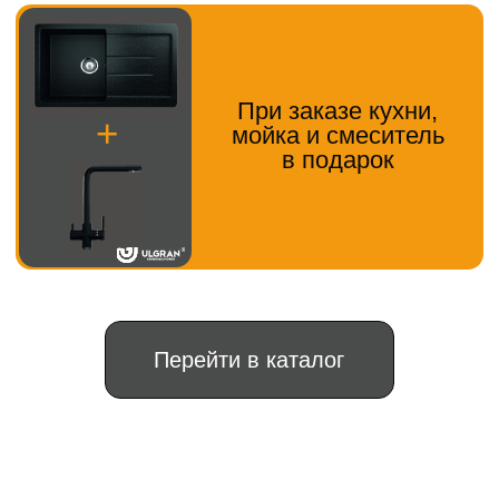
Расчет наличный/
безналичный
Привозим мебель, доставка
04
Доставка
бесплатно, при доставке
вносится остаток 50%
Через 2 дня опытные
05
Сборка
сборщики соберут ваш заказ
аккуратно и оперативно.
Подписываете акт приёмки
и становитесь нашим
счастливым клиентом