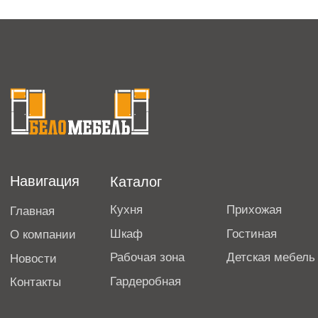
Рабочая зона
Детская мебель
Новости
Гардеробная
Контакты
ИП Кизиченко Г.В.
ИНН: 263411366547
ОГРНИП: 322265100080151111
© 2024, Все права защищены
Политика конфиденциальности
Не является публичной офертой.
Информация на сайте носит справочный
характер
Разработка сайта
"TIME FOR BIZ"