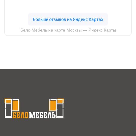
Рабочая зона
Детская мебель
Новости
Гардеробная
Контакты
ИП Кизиченко Г.В.
ИНН: 263411366547
ОГРНИП: 322265100080151111
© 2024, Все права защищены
Политика конфиденциальности
Не является публичной офертой.
Информация на сайте носит справочный
характер
Разработка сайта
"TIME FOR BIZ"