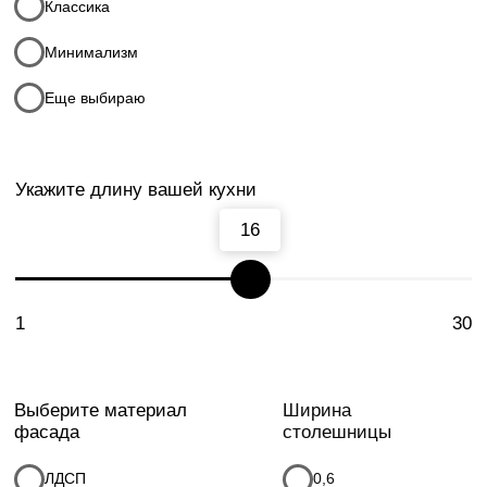
Оставить заявку
Как сделать заказ
Консультируем вас по
01
Заявка
телефону, выявляем
потребности, озвучиваем
предварительный расчет,
назначаем дату замера
Делаем бесплатный замер
02
Замер
и составляем проект
в Вашем помещении,
показываем образцы
материалов, окончательный
расчет