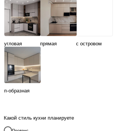
Еще выбираю
Укажите длину вашей кухни
16
1
30
Выберите материал
Ширина
фасада
столешницы
ЛДСП
0,6
Пленка ПФХ
0,9
Эмаль
1
Шпон
1,2
Материал
Укажите длину
столешницы
столешницы