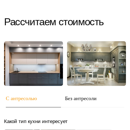
Какой тип кухни интересует
угловая
прямая
с островом
п-образная
С антресолью
Без антресоли
Какой стиль кухни планируете
Прованс
Классика
Минимализм