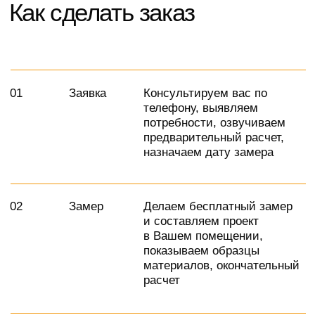
Контакты
г. Москва, Киевское шоссе,
+79280133330
22-й километр, 4с5кЕ, 4
этаж, Офис 406Е-11
Ежедневно с 10:00 до 22:00