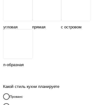
Ваше имя
Телефон
+7
Я соглашаюсь с
политикой конфиденциальности
Я даю
согласие на обработку моих персональных
данных
в порядке и на условиях, указанных в
политике
конфиденциальности
* Данный расчет, является предварительным, детальную
стоимость уточняйте у менеджеров компании