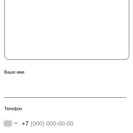
Распашной шкаф
от 34 600₽
При заказе кухни,
+
мойка и смеситель
в подарок
*не суммируется с другими скидками