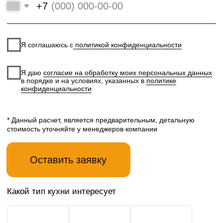
Выберите материал
Ширина
фасада
столешницы
ЛДСП
0,6
Пленка ПФХ
0,9
Эмаль
1
Шпон
1,2
Материал
Укажите длину
столешницы
столешницы
Пластик
–
+
Акрил
Итого:
0
руб
Комментарии к заказу