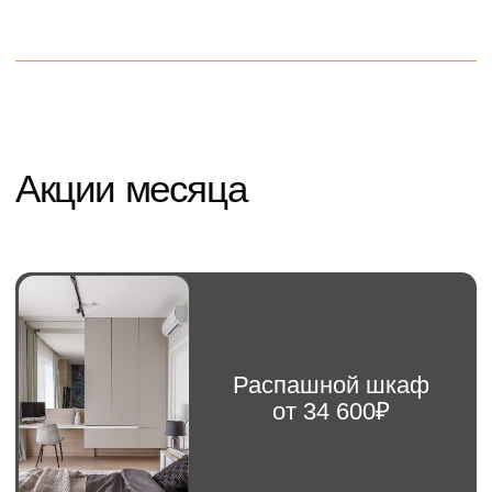
Навигация
Каталог
Кухня
Прихожая
Главная
Шкаф
Гостиная
О компании
Рабочая зона
Детская мебель
Новости
Гардеробная
Контакты
ИП Кизиченко Г.В.
ИНН: 263411366547
ОГРНИП: 322265100080151111
© 2024, Все права защищены
Политика конфиденциальности
Не является публичной офертой.