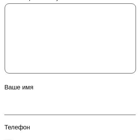
п-образная
Какой стиль кухни планируете
Прованс
Классика
Минимализм
Еще выбираю
Укажите длину вашей кухни
16
1
30