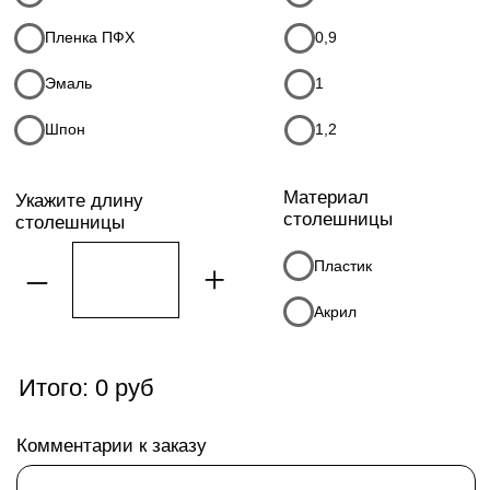
Оформляем договор,
03
Договор
вносится предоплата 50%
и запускаем в производство.
Расчет наличный/
безналичный
Привозим мебель, доставка
04
Доставка
бесплатно, при доставке
вносится остаток 50%
Через 2 дня опытные
05
Сборка
сборщики соберут ваш заказ
аккуратно и оперативно.
Подписываете акт приёмки
и становитесь нашим
счастливым клиентом
Акции месяца