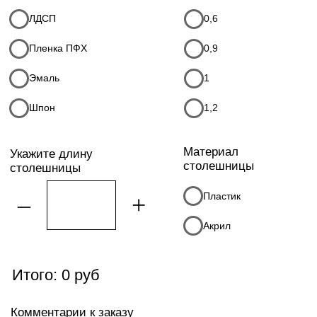
+7
Я соглашаюсь с
политикой конфиденциальности
Я даю
согласие на обработку моих персональных данных
в порядке и на условиях, указанных в
политике
конфиденциальности
* Данный расчет, является предварительным, детальную
стоимость уточняйте у менеджеров компании
Оставить заявку
Какой тип кухни интересует
угловая
прямая
с островом