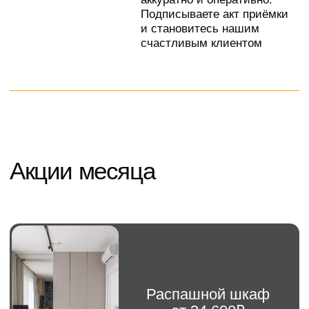
г. Москва, Киевское шоссе,
+79280133330
22-й километр, 4с5кЕ, 4
этаж, Офис 406Е-11
Ежедневно с 10:00 до 22:00
Задать вопрос