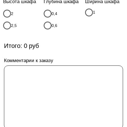
Телефон
+7
Я соглашаюсь с
политикой конфиденциальности
Я даю
согласие на обработку моих персональных данных
в порядке и на условиях, указанных в
политике
конфиденциальности
* Данный расчет, является предварительным, детальную
стоимость уточняйте у менеджеров компании
Оставить заявку