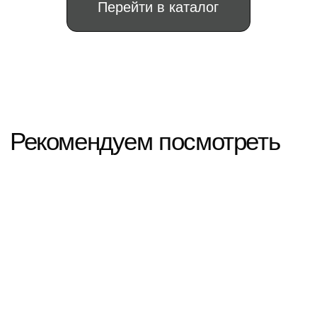
ИНН: 263411366547
ОГРНИП: 322265100080151111
© 2024, Все права защищены
Политика конфиденциальности
Не является публичной офертой.
Информация на сайте носит справочный
характер
Разработка сайта
"TIME FOR BIZ"