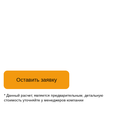
от 34 600₽
При заказе кухни,
+
мойка и смеситель
в подарок
Перейти в каталог