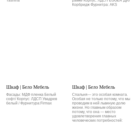
Yashina
рамке Корпус: ЛДСП EGGER Дуб
Корбридж Фурнитра: AKS
Шкаф | Бело Мебель
Шкаф | Бело Мебель
Фасады: МДФ пленка Белый
Спальня— это особая комната.
софт/ Корпус: ЛДСП Увадрев
Особая не только потому, что мы
белый / Фурнитура:Firmax
проводим в ней львиную долю
жизни. Но главным образом
потому, что она — место
удовлетворения главных
человеческих потребностей: