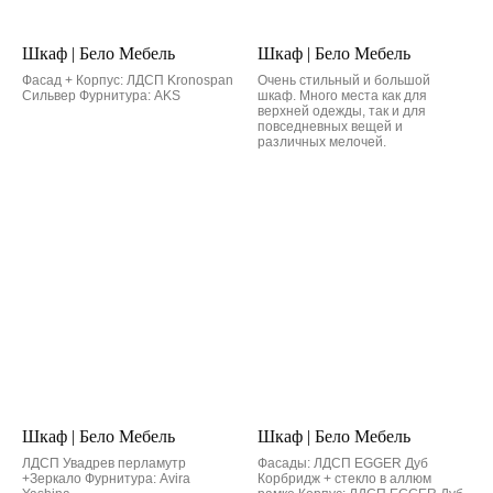
Шкаф | Бело Мебель
Шкаф | Бело Мебель
Фасад + Корпус: ЛДСП Kronospan
Очень стильный и большой
Сильвер Фурнитура: AKS
шкаф. Много места как для
верхней одежды, так и для
повседневных вещей и
различных мелочей.
Шкаф | Бело Мебель
Шкаф | Бело Мебель
ЛДСП Увадрев перламутр
Фасады: ЛДСП EGGER Дуб
+Зеркало Фурнитура: Avira
Корбридж + стекло в аллюм