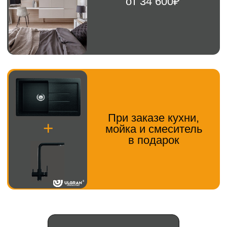
Навигация
Каталог
Кухня
Прихожая
Главная
Шкаф
Гостиная
О компании
Рабочая зона
Детская мебель
Новости
Гардеробная
Контакты
ИП Кизиченко Г.В.