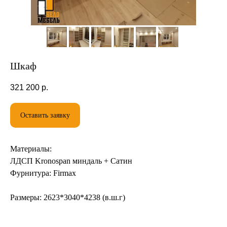
Шкаф
321 200
р.
Оставить заявку
Рассчитаем стоимость
Материалы:
ЛДСП Kronospan миндаль + Сатин
Фурнитура: Firmax
Выберите материал фасада шкафа
ЛДСП
Размеры:
2623*3040*4238 (в.ш.г)
МДФ(пленка)
Эмаль(краска)