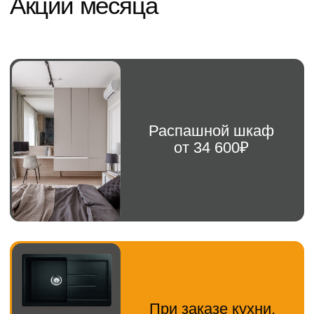
Навигация
Каталог
Кухня
Прихожая
Главная
Шкаф
Гостиная
О компании
Рабочая зона
Детская мебель
Новости
Гардеробная
Контакты
ИП Кизиченко Г.В.
ИНН: 263411366547