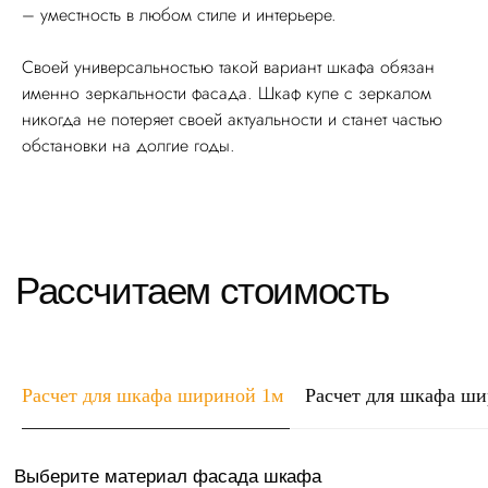
– уместность в любом стиле и интерьере.
Выберите материал фасада шкафа
Своей универсальностью такой вариант шкафа обязан
именно зеркальности фасада. Шкаф купе с зеркалом
ЛДСП
никогда не потеряет своей актуальности и станет частью
МДФ(пленка)
обстановки на долгие годы.
Эмаль(краска)
Высота шкафа
Глубина шкафа
Ширина шкафа
1
2
0,4
2,5
0,6
Итого:
0
руб
Расчет для шкафа шириной 1м
Расчет для шкафа ш
Комментарии к заказу