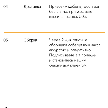
г. Москва, Киевское шоссе,
+79280133330
22-й километр, 4с5кЕ, 4
этаж, Офис 406Е-11
Ежедневно с 10:00 до 22:00
Задать вопрос