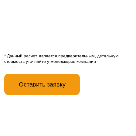
* Данный расчет, является предварительным, детальную
стоимость уточняйте у менеджеров компании
Как сделать заказ
Консультируем вас по телефону,
01
Заявка
выявляем потребности,
озвучиваем предварительный
расчет, назначаем дату замера
Делаем бесплатный замер
02
Замер
и составляем проект в Вашем
помещении, показываем
образцы материалов,
окончательный расчет