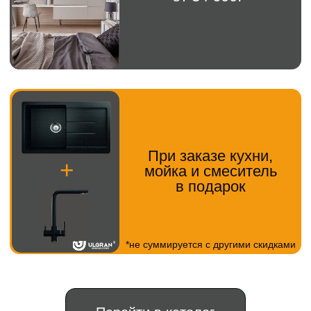
Навигация
Каталог
Кухня
Прихожая
Главная
Шкаф
Гостиная
О компании
Рабочая зона
Детская мебель
Новости
Гардеробная
Контакты
ИП Кизиченко Г.В.
ИНН: 263411366547
ОГРНИП: 322265100080151111
© 2024, Все права защищены
Политика конфиденциальности
Не является публичной офертой.
Информация на сайте носит справочный
характер
Разработка сайта