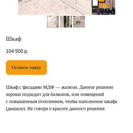
Шкаф
104 500
р.
Рассчитаем стоимость
Оставить заявку
Шкаф с фасадами МДФ — жалюзи. Данное решение
хорошо подходит для балконов, или помещений
с повышенным отоплением, чтобы наполнение шкафа
Выберите материал фасада шкафа
(дышало). Не говоря о красоте данного решения
ЛДСП
МДФ(пленка)
Эмаль(краска)