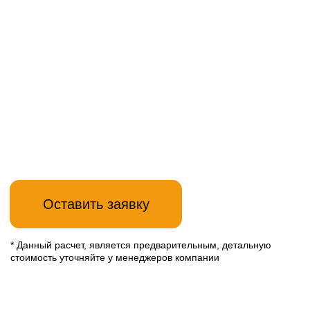
При заказе кухни,
+
мойка и смеситель
в подарок
*не суммируется с другими скидками
Перейти в каталог