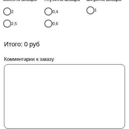
Телефон
+7
Я соглашаюсь с
политикой конфиденциальности
Я даю
согласие на обработку моих персональных данных
в порядке и на условиях, указанных в
политике
конфиденциальности
* Данный расчет, является предварительным, детальную
стоимость уточняйте у менеджеров компании
Оставить заявку