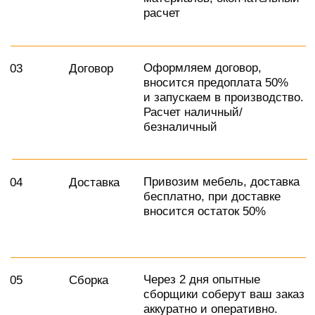
Контакты
г. Москва, Киевское шоссе,
+79280133330
22-й километр, 4с5кЕ, 4
этаж, Офис 406Е-11
Ежедневно с 10:00 до 22:00
Задать вопрос